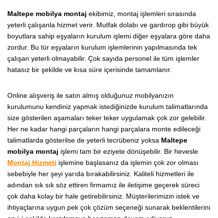
Maltepe mobilya montaj
ekibimiz, montaj işlemleri sırasında
yeterli çalışanla hizmet verir. Mutfak dolabı ve gardırop gibi büyük
boyutlara sahip eşyaların kurulum işlemi diğer eşyalara göre daha
zordur. Bu tür eşyaların kurulum işlemlerinin yapılmasında tek
çalışan yeterli olmayabilir. Çok sayıda personel ile tüm işlemler
hatasız bir şekilde ve kısa süre içerisinde tamamlanır.
Online alışveriş ile satın almış olduğunuz mobilyanızın
kurulumunu kendiniz yapmak istediğinizde kurulum talimatlarında
size gösterilen aşamaları teker teker uygulamak çok zor gelebilir.
Her ne kadar hangi parçaların hangi parçalara monte edileceği
talimatlarda gösterilse de yeterli tecrübeniz yoksa
Maltepe
mobilya montaj
işlemi tam bir eziyete dönüşebilir. Bir hevesle
Montaj Hizmeti
işlemine başlasanız da işlemin çok zor olması
sebebiyle her şeyi yarıda bırakabilirsiniz. Kaliteli hizmetleri ile
adından sık sık söz ettiren firmamız ile iletişime geçerek süreci
çok daha kolay bir hale getirebilirsiniz. Müşterilerimizin istek ve
ihtiyaçlarına uygun pek çok çözüm seçeneği sunarak beklentilerini